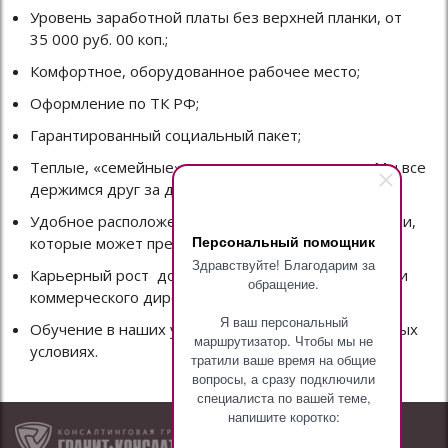
Уровень заработной платы без верхней планки, от
35 000 руб. 00 коп.;
Комфортное, оборудованное рабочее место;
Оформление по ТК РФ;
Гарантированный социальный пакет;
Теплые, «семейные» отношения в коллективе. Мы все
держимся друг за друга;
Удобное расположение офиса, со всеми удобствами,
Персональный помощник
которые может предложить центр Москвы;
Здравствуйте! Благодарим за
Карьерный рост до начальника отдела продаж или
обращение.
коммерческого директора;
Я ваш персональный
Обучение в наших учебных центрах на специальных
маршрутизатор. Чтобы мы не
условиях.
тратили ваше время на общие
вопросы, а сразу подключили
специалиста по вашей теме,
напишите коротко: