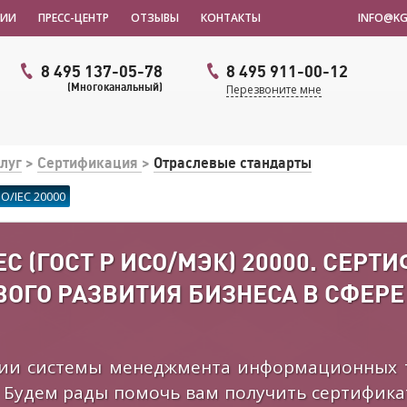
НИИ
ПРЕСС-ЦЕНТР
ОТЗЫВЫ
КОНТАКТЫ
INFO@KG
8 495 137-05-78
8 495 911-00-12
(Многоканальный)
Перезвоните мне
луг
>
Сертификация
>
Отраслевые стандарты
O/IEC 20000
EC (ГОСТ Р ИСО/МЭК) 20000. СЕР
ОГО РАЗВИТИЯ БИЗНЕСА В СФЕРЕ 
ии системы менеджмента информационных т
 Будем рады помочь вам получить сертификат 