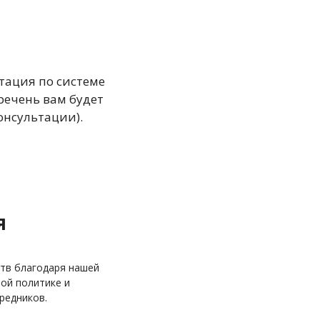
тация по системе
ечень вам будет
онсультации).
я
тв благодаря нашей
ой политике и
редников.