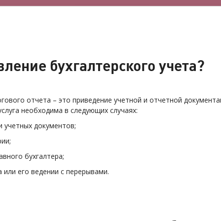
вление бухгалтерского учета?
огового отчета – это приведение учетной и отчетной документа
услуга необходима в следующих случаях:
ти учетных документов;
ии;
авного бухгалтера;
а или его ведении с перерывами.