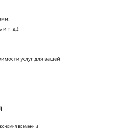
ями;
 т. д.);
оимости услуг для вашей
я
кономия времени и